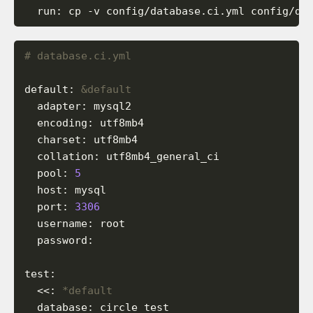
run
:
cp
-v
config/database.ci.yml
config/da
# database.ci.yml
default
:
&default
adapter
:
mysql2
encoding
:
utf8mb4
charset
:
utf8mb4
collation
:
utf8mb4_general_ci
pool
:
5
host
:
mysql
port
:
3306
username
:
root
password
:
test
:
<<
:
*default
database
:
circle_test