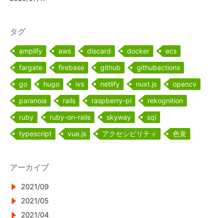
タグ
amplify
aws
discard
docker
ecs
fargate
firebase
github
githubactions
go
hugo
ivs
netlify
nuxt.js
opencv
paranoia
rails
raspberry-pi
rekognition
ruby
ruby-on-rails
skyway
sql
typescript
vue.js
アクセシビリティ
色覚
アーカイブ
2021/09
2021/05
2021/04