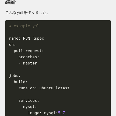
結論
こんなymlを作りました。
# example.yml
name
:
RUN
Rspec
on
:
pull_request
:
branches
:
-
master
jobs
:
build
:
runs-on
:
ubuntu-latest
services
:
mysql
:
image
:
mysql
:
5.7