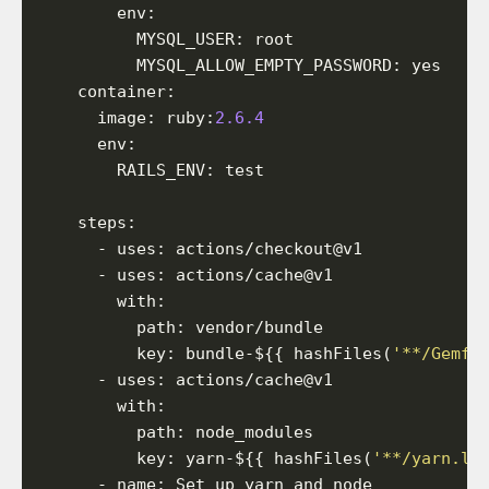
env
:
MYSQL_USER
:
root
MYSQL_ALLOW_EMPTY_PASSWORD
:
yes
container
:
image
:
ruby
:
2.6.4
env
:
RAILS_ENV
:
test
steps
:
-
uses
:
actions/checkout@v1
-
uses
:
actions/cache@v1
with
:
path
:
vendor/bundle
key
:
bundle-${{
hashFiles(
'**/Gemfi
-
uses
:
actions/cache@v1
with
:
path
:
node_modules
key
:
yarn-${{
hashFiles(
'**/yarn.lo
-
name
:
Set
up
yarn
and
node