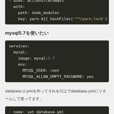
-
uses
:
actions/cache@v1
with
:
path
:
node_modules
key
:
yarn-${{
hashFiles(
'**/yarn.lock'
)
}
mysql5.7を使いたい
services
:
mysql
:
image
:
mysql
:
5.7
env
:
MYSQL_USER
:
root
MYSQL_ALLOW_EMPTY_PASSWORD
:
yes
database.ci.ymlを作ってそれをCI上でdatabase.ymlにリネ
ームして使ってます。
-
name
:
set
database.yml