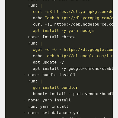
run
:
          curl -sS https://dl.yarnpkg.com/deb
echo
"deb https://dl.yarnpkg.com/de
curl
-sL
https
:
//deb.nodesource.com
          apt install -y yarn nodejs
-
name
:
Install
chrome
run
:
          wget -q -O - https://dl.google.com/
echo
'deb http://dl.google.com/linu
apt
update
-y
apt
install
-y
google-chrome-stable
-
name
:
bundle
install
run
:
          gem install bundler
bundle
install
--path
vendor/bundle
-
name
:
yarn
install
run
:
yarn
install
-
name
:
set
database.yml