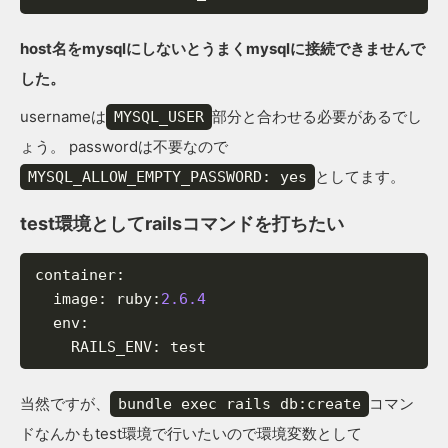
host名をmysqlにしないとうまくmysqlに接続できませんで
した。
usernameは
部分と合わせる必要があるでし
MYSQL_USER
ょう。 passwordは不要なので
としてます。
MYSQL_ALLOW_EMPTY_PASSWORD: yes
test環境としてrailsコマンドを打ちたい
container
:
image
:
ruby
:
2.6.4
env
:
RAILS_ENV
:
test
当然ですが、
コマン
bundle exec rails db:create
ドなんかもtest環境で行いたいので環境変数として