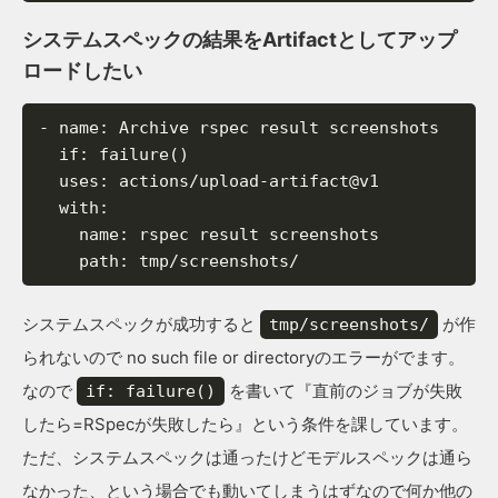
システムスペックの結果をArtifactとしてアップ
ロードしたい
-
name
:
Archive
rspec
result
screenshots
if
:
failure()
uses
:
actions/upload-artifact@v1
with
:
name
:
rspec
result
screenshots
path
:
tmp/screenshots/
システムスペックが成功すると
が作
tmp/screenshots/
られないので no such file or directoryのエラーがでます。
なので
を書いて『直前のジョブが失敗
if: failure()
したら=RSpecが失敗したら』という条件を課しています。
ただ、システムスペックは通ったけどモデルスペックは通ら
なかった、という場合でも動いてしまうはずなので何か他の