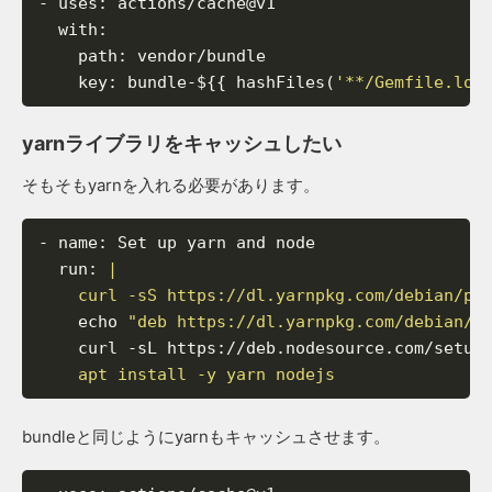
-
uses
:
actions/cache@v1
with
:
path
:
vendor/bundle
key
:
bundle-${{
hashFiles(
'**/Gemfile.loc
yarnライブラリをキャッシュしたい
そもそもyarnを入れる必要があります。
-
name
:
Set
up
yarn
and
node
run
:
    curl -sS https://dl.yarnpkg.com/debian/pu
echo
"deb https://dl.yarnpkg.com/debian/ 
curl
-sL
https
:
//deb.nodesource.com/setup
    apt install -y yarn nodejs
bundleと同じようにyarnもキャッシュさせます。