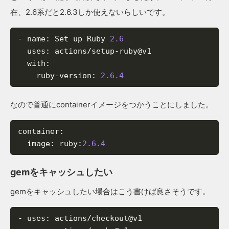
在、2.6系だと2.6.3しか使えないらしいです。
-
name
:
Set
up
Ruby
2.6
uses
:
actions/setup-ruby@v1
with
:
ruby-version
:
2.6.4
なので普通にcontainerイメージをつかうことにしました。
container
:
image
:
ruby
:
2.6.4
gemをキャッシュしたい
gemをキャッシュしたい場合はこう書けば良さそうです。
-
uses
:
actions/checkout@v1