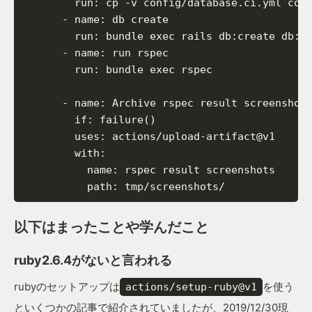
run
:
cp
-v
config/database.ci.yml
con
-
name
:
db
create
run
:
bundle
exec
rails
db
:
create
db
:
s
-
name
:
run
rspec
run
:
bundle
exec
rspec
-
name
:
Archive
rspec
result
screenshot
if
:
failure()
uses
:
actions/upload-artifact@v1
with
:
name
:
rspec
result
screenshots
path
:
tmp/screenshots/
以下はまったことや学んだこと
ruby2.6.4がないと言われる
rubyのセットアップは
を使う
actions/setup-ruby@v1
といくつかの記事で紹介されていましたが、2019/12/30現