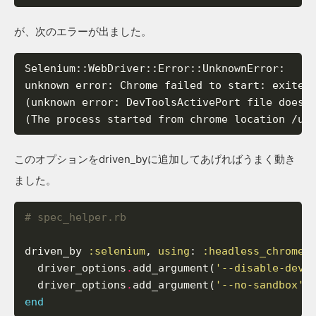
が、次のエラーが出ました。
Selenium::WebDriver::Error::UnknownError:

unknown error: Chrome failed to start: exited 
(unknown error: DevToolsActivePort file doesn'
(The process started from chrome location /us
このオプションをdriven_byに追加してあげればうまく動き
ました。
# spec_helper.rb
driven_by
:selenium
,
using
:
:headless_chrome
driver_options
.
add_argument
(
'--disable-dev-
driver_options
.
add_argument
(
'--no-sandbox'
)
end